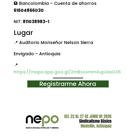
🏦 Bancolombia – Cuenta de ahorros
61604866030
NIT:
811038983-1
Lugar
📍 Auditorio Monseñor Nelson Sierra
Envigado – Antioquia
📍
https://maps.app.goo.gl/2mBsssmmXupUiaGX6
Registrarme Ahora